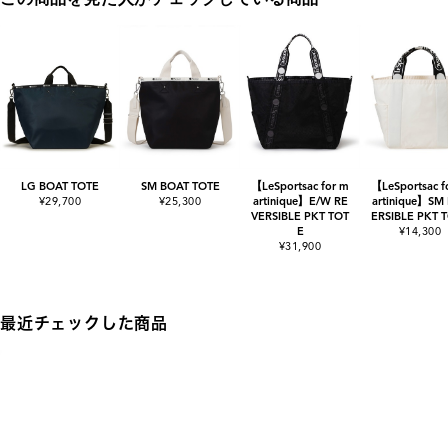
LG BOAT TOTE
SM BOAT TOTE
【LeSportsac for m
【LeSportsac f
¥29,700
¥25,300
artinique】E/W RE
artinique】SM
VERSIBLE PKT TOT
ERSIBLE PKT 
E
¥14,300
¥31,900
最近チェックした商品