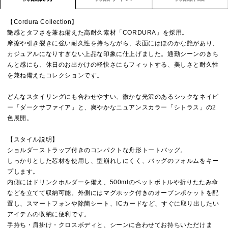
【Cordura Collection】
艶感とタフさを兼ね備えた高耐久素材「CORDURA」を採用。
摩擦や引き裂きに強い耐久性を持ちながら、表面にはほのかな艶があり、
カジュアルになりすぎない上品な印象に仕上げました。通勤シーンのきち
んと感にも、休日のお出かけの軽快さにもフィットする、美しさと耐久性
を兼ね備えたコレクションです。
どんなスタイリングにも合わせやすい、微かな光沢のあるシックなネイビ
ー「ダークサファイア」と、爽やかなニュアンスカラー「シトラス」の2
色展開。
【スタイル説明】
ショルダーストラップ付きのコンパクトな舟形トートバッグ。
しっかりとした芯材を使用し、型崩れしにくく、バッグのフォルムをキー
プします。
内側にはドリンクホルダーを備え、500mlのペットボトルや折りたたみ傘
などを立てて収納可能。外側にはマグホック付きのオープンポケットを配
置し、スマートフォンや除菌シート、ICカードなど、すぐに取り出したい
アイテムの収納に便利です。
手持ち・肩掛け・クロスボディと、シーンに合わせてお持ちいただけま