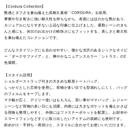
【Cordura Collection】
艶感とタフさを兼ね備えた高耐久素材「CORDURA」を採用。
摩擦や引き裂きに強い耐久性を持ちながら、表面にはほのかな艶があり、
カジュアルになりすぎない上品な印象に仕上げました。通勤シーンのきち
んと感にも、休日のお出かけの軽快さにもフィットする、美しさと耐久性
を兼ね備えたコレクションです。
どんなスタイリングにも合わせやすい、微かな光沢のあるシックなネイビ
ー「ダークサファイア」と、爽やかなニュアンスカラー「シトラス」の2
色展開。
【スタイル説明】
ショルダーストラップ付きの大きめな船形トートバッグ。
しっかりとした芯材を使用し、荷物が多い日でも型崩れしにくく、バッグ
のフォルムをキープします。
マチ幅が広く、デイリー使いはもちろん、習い事やママバッグ、レジャー
シーンなど荷物の多い日にも活躍。内側には大きなポケットを備えかさば
る荷物も整理しやすく、外側にはファスナーポケットを配置し、お財布や
スマートフォンなどすぐに取り出したいアイテムの収納にも便利です。
斜めがけ・手持ち・肩掛けと、スタイルに合わせてお使いいただけます。