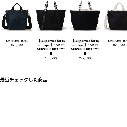
SM BOAT TOTE
【LeSportsac for m
【LeSportsac for m
SM BOAT TO
¥25,300
artinique】E/W RE
artinique】E/W RE
¥25,300
VERSIBLE PKT TOT
VERSIBLE PKT TOT
E
E
¥31,900
¥27,500
最近チェックした商品