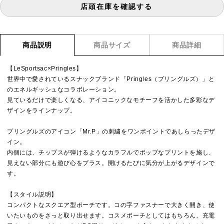
店頭在庫を確認する
商品説明
商品サイズ
商品詳細
【LeSportsac×Pringles】
世界中で愛されているスナックブランド「Pringles（プリングルズ）」と
のエネルギッシュなコラボレーション。
見ているだけで楽しくなる、アイコニックなモチーフを活かした多彩なデ
ザインをラインナップ。
プリングルズのアイコン「Mr.P」の刺繍をワンポイントであしらったデザ
イン。
内側には、チップスが弾けるようなカラフルでポップなプリントを施し、
見えない部分にも遊び心をプラス。開けるたびに気分が上がるデザインで
す。
【スタイル説明】
コンパクトなスクエア型ポーチです。コの字ファスナーで大きく開き、使
いたいものをさっと取り出せます。コスメポーチとしてはもちろん、充電