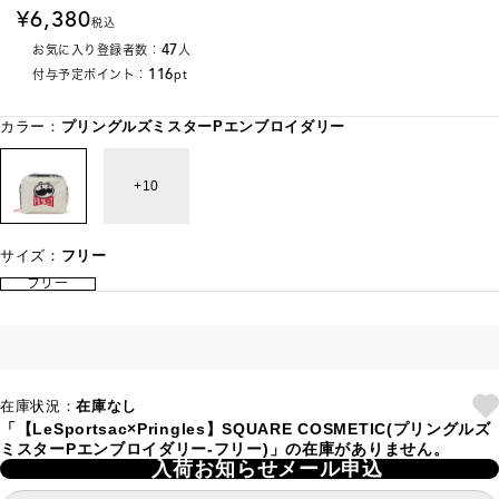
6,380
税込
47
お気に入り登録者数：
人
116
付与予定ポイント：
pt
カラー：
プリングルズミスターPエンブロイダリー
10
サイズ：
フリー
フリー
在庫状況：
在庫なし
「【LeSportsac×Pringles】SQUARE COSMETIC(プリングルズ
ミスターPエンブロイダリー-フリー)」の在庫がありません。
入荷お知らせメール申込