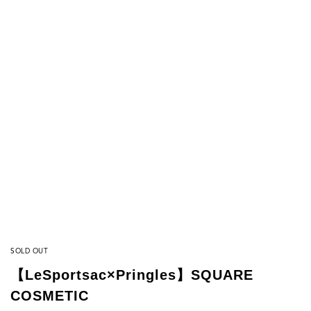
SOLD OUT
【LeSportsac×Pringles】SQUARE
COSMETIC