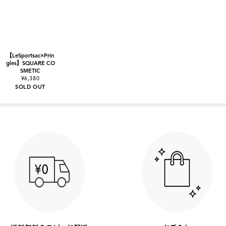
【LeSportsac×Prin
gles】SQUARE CO
SMETIC
¥6,380
SOLD OUT