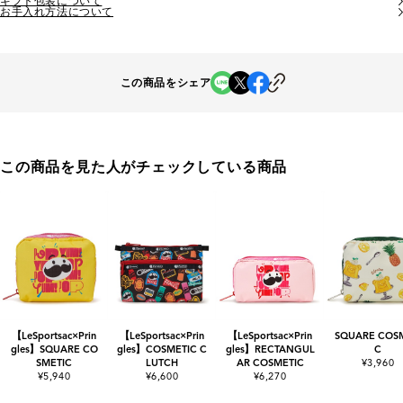
ギフト包装について
お手入れ方法について
この商品をシェア
この商品を見た人がチェックしている商品
【LeSportsac×Prin
【LeSportsac×Prin
【LeSportsac×Prin
SQUARE COSM
gles】SQUARE CO
gles】COSMETIC C
gles】RECTANGUL
C
SMETIC
LUTCH
AR COSMETIC
¥3,960
¥5,940
¥6,600
¥6,270