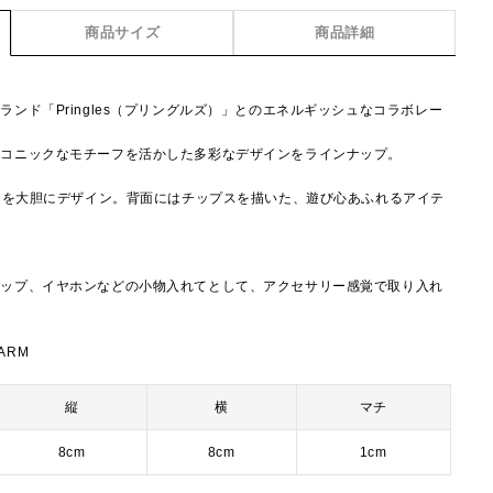
商品サイズ
商品詳細
ンド「Pringles（プリングルズ）」とのエネルギッシュなコラボレー
イコニックなモチーフを活かした多彩なデザインをラインナップ。
P」を大胆にデザイン。背面にはチップスを描いた、遊び心あふれるアイテ
リップ、イヤホンなどの小物入れてとして、アクセサリー感覚で取り入れ
HARM
縦
横
マチ
8cm
8cm
1cm