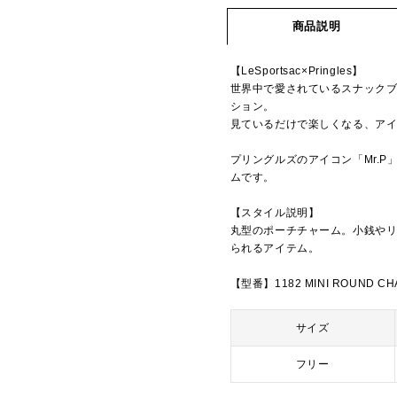
商品説明
【LeSportsac×Pringles】
世界中で愛されているスナックブラ
ション。
見ているだけで楽しくなる、ア
プリングルズのアイコン「Mr.
ムです。
【スタイル説明】
丸型のポーチチャーム。小銭や
られるアイテム。
【型番】1182 MINI ROUND C
サイズ
フリー