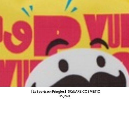
【LeSportsac×Pringles】SQUARE COSMETIC
¥5,940