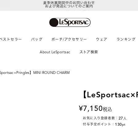
および発送についてのご案内
LeSportsac Member's Club
ポイントアップキャンペーン開催中
ベストセラー
バッグ
ポーチ/アクセサリー
ウェア
ランキング
About LeSportsac
ストア検索
Sportsac×Pringles】MINI ROUND CHARM
【LeSportsac×
7,150
税込
27
お気に入り登録者数：
人
130
付与予定ポイント：
pt