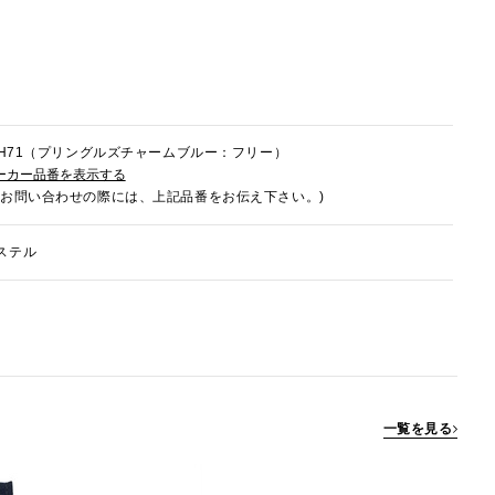
2HH71（プリングルズチャームブルー：フリー）
ーカー品番を表示する
でお問い合わせの際には、上記品番をお伝え下さい。)
ステル
一覧を見る