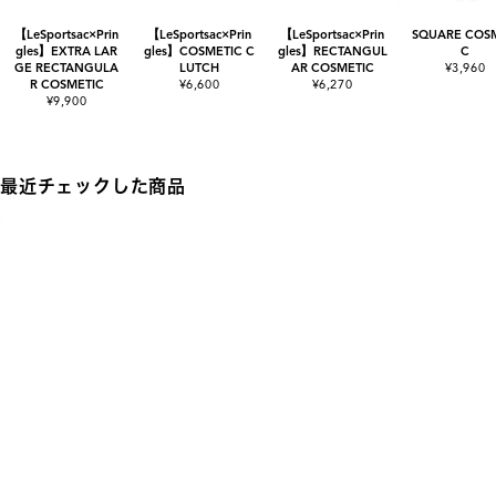
【LeSportsac×Prin
【LeSportsac×Prin
【LeSportsac×Prin
SQUARE COSM
gles】EXTRA LAR
gles】COSMETIC C
gles】RECTANGUL
C
GE RECTANGULA
LUTCH
AR COSMETIC
¥3,960
R COSMETIC
¥6,600
¥6,270
¥9,900
最近チェックした商品