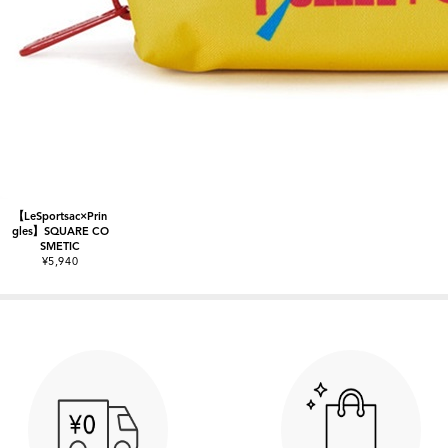
【LeSportsac×Prin
gles】SQUARE CO
SMETIC
¥5,940