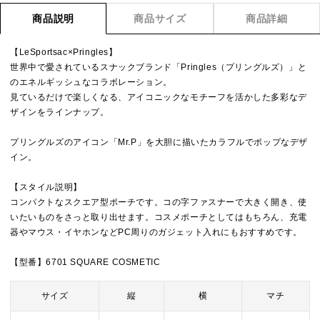
商品説明
商品サイズ
商品詳細
【LeSportsac×Pringles】
世界中で愛されているスナックブランド「Pringles（プリングルズ）」と
のエネルギッシュなコラボレーション。
見ているだけで楽しくなる、アイコニックなモチーフを活かした多彩なデ
ザインをラインナップ。
プリングルズのアイコン「Mr.P」を大胆に描いたカラフルでポップなデザ
イン。
【スタイル説明】
コンパクトなスクエア型ポーチです。コの字ファスナーで大きく開き、使
いたいものをさっと取り出せます。コスメポーチとしてはもちろん、充電
器やマウス・イヤホンなどPC周りのガジェット入れにもおすすめです。
【型番】6701 SQUARE COSMETIC
サイズ
縦
横
マチ