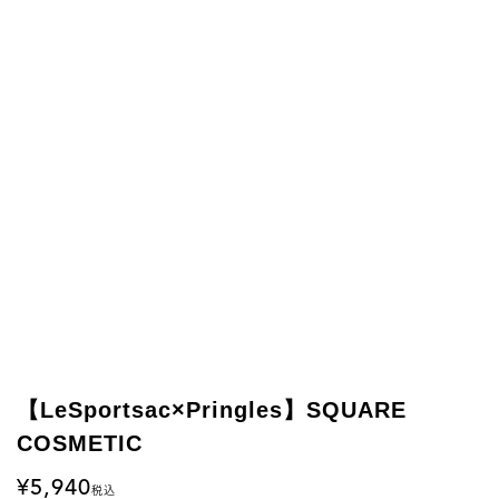
【LeSportsac×Pringles】SQUARE
COSMETIC
5,940
税込