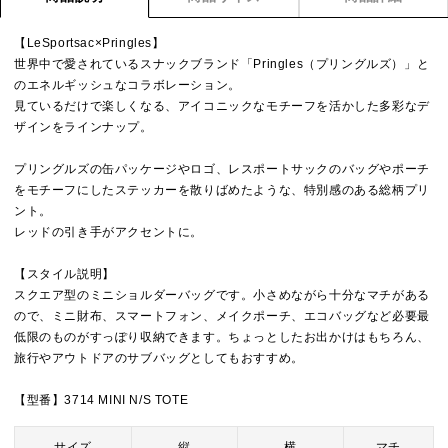
【LeSportsac×Pringles】
世界中で愛されているスナックブランド「Pringles（プリングルズ）」と
のエネルギッシュなコラボレーション。
見ているだけで楽しくなる、アイコニックなモチーフを活かした多彩なデ
ザインをラインナップ。
プリングルズの缶パッケージやロゴ、レスポートサックのバッグやポーチ
をモチーフにしたステッカーを散りばめたような、特別感のある総柄プリ
ント。
レッドの引き手がアクセントに。
【スタイル説明】
スクエア型のミニショルダーバッグです。小さめながら十分なマチがある
ので、ミニ財布、スマートフォン、メイクポーチ、エコバッグなど必要最
低限のものがすっぽり収納できます。ちょっとしたお出かけはもちろん、
旅行やアウトドアのサブバッグとしてもおすすめ。
【型番】3714 MINI N/S TOTE
サイズ
縦
横
マチ