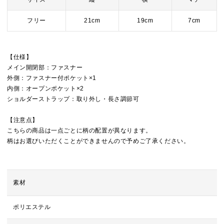
フリー
21cm
19cm
7cm
【仕様】
メイン開閉部：ファスナー
外側：ファスナー付ポケット×1
内側：オープンポケット×2
ショルダーストラップ：取り外し・長さ調節可
【注意点】
こちらの商品は一点ごとに柄の配置が異なります。
柄はお選びいただくことができませんので予めご了承ください。
素材
ポリエステル