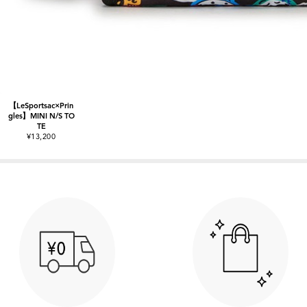
【LeSportsac×Prin
gles】MINI N/S TO
TE
¥13,200