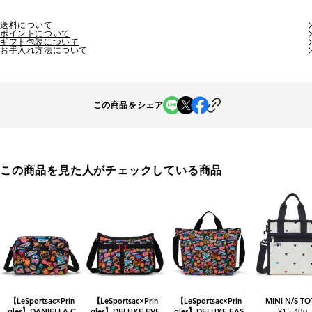
送料について
ポイントについて
ギフト包装について
お手入れ方法について
この商品をシェア
この商品を見た人がチェックしている商品
【LeSportsac×Prin
【LeSportsac×Prin
【LeSportsac×Prin
MINI N/S TO
gles】DANIELLA C
gles】DELUXE EVE
gles】DELUXE EAS
¥15,400