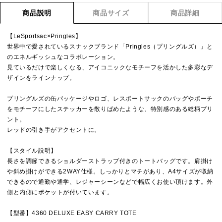
商品説明
商品サイズ
商品詳細
【LeSportsac×Pringles】
世界中で愛されているスナックブランド「Pringles（プリングルズ）」と
のエネルギッシュなコラボレーション。
見ているだけで楽しくなる、アイコニックなモチーフを活かした多彩なデ
ザインをラインナップ。
プリングルズの缶パッケージやロゴ、レスポートサックのバッグやポーチ
をモチーフにしたステッカーを散りばめたような、特別感のある総柄プリ
ント。
レッドの引き手がアクセントに。
【スタイル説明】
長さを調節できるショルダーストラップ付きのトートバッグです。肩掛け
や斜め掛けができる2WAY仕様。しっかりとマチがあり、A4サイズが収納
できるので通勤や通学、レジャーシーンなどで幅広くお使い頂けます。外
側と内側にポケットが付いています。
【型番】4360 DELUXE EASY CARRY TOTE