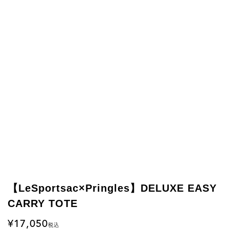
【LeSportsac×Pringles】DELUXE EASY
CARRY TOTE
17,050
税込