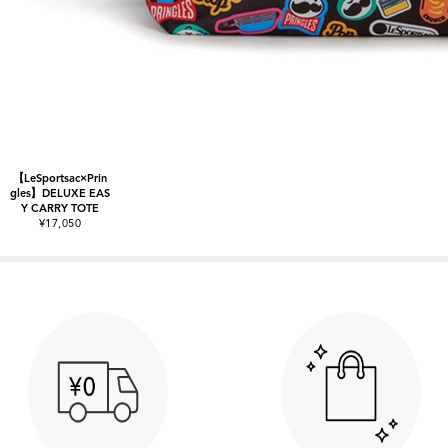
【LeSportsac×Prin
gles】DELUXE EAS
Y CARRY TOTE
¥17,050