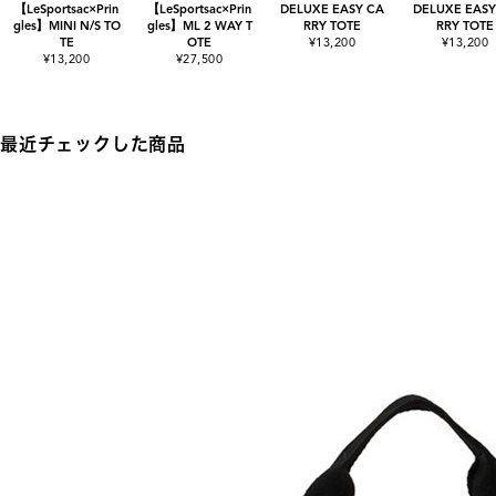
【LeSportsac×Prin
【LeSportsac×Prin
DELUXE EASY CA
DELUXE EASY
gles】MINI N/S TO
gles】ML 2 WAY T
RRY TOTE
RRY TOTE
TE
OTE
¥13,200
¥13,200
¥13,200
¥27,500
最近チェックした商品