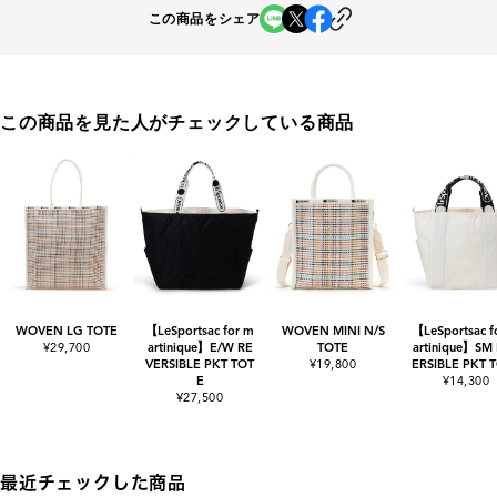
この商品をシェア
この商品を見た人がチェックしている商品
WOVEN LG TOTE
【LeSportsac for m
WOVEN MINI N/S
【LeSportsac f
¥29,700
artinique】E/W RE
TOTE
artinique】SM
VERSIBLE PKT TOT
¥19,800
ERSIBLE PKT 
E
¥14,300
¥27,500
最近チェックした商品