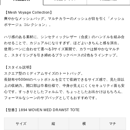
【Mesh Voyage Collection】
爽やかなメッシュバッグ。マルチカラーのメッシュが目を引く「メッシュ
ボヤージュ コレクション」。
ハリ感のある素材に、シンセティックレザー（合皮）のハンドルを組み合
わせることで、カジュアルになりすぎず、ほどよいきちんと感を演出。
使用シーンに合わせて選べる3サイズ展開で、カラーは鮮やかなマルチ
と、スタイリングを引き締めるブラックベースの2色をラインナップ。
【スタイル説明】
スクエア型のミディアムサイズのトートバッグ。
長財布や500mlのペットボトルを立てて収納できるサイズ感で、見た目以
上の収納力。開口部は巾着仕様で、中身が見えにくくセキュリティ面も安
心です。すっきりとしたフォルムで、ちょっとしたお出かけはもちろん、
フォーマルなシーンのサブバッグとしてもおすすめです。
【型番】1894 WOVEN MED DRAWST TOTE
サイズ
縦
横
マチ