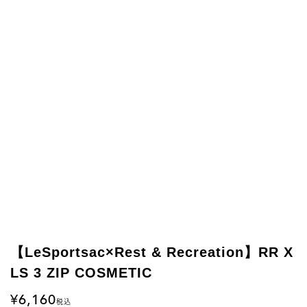
【LeSportsac×Rest & Recreation】RR X
LS 3 ZIP COSMETIC
6,160
税込