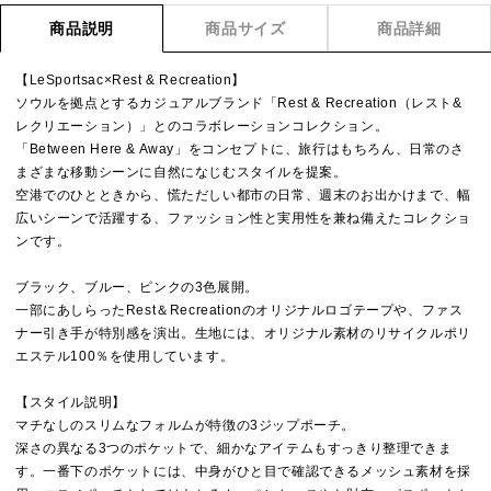
商品説明
商品サイズ
商品詳細
【LeSportsac×Rest & Recreation】
ソウルを拠点とするカジュアルブランド「Rest & Recreation（レスト&
レクリエーション）」とのコラボレーションコレクション。
「Between Here & Away」をコンセプトに、旅行はもちろん、日常のさ
まざまな移動シーンに自然になじむスタイルを提案。
空港でのひとときから、慌ただしい都市の日常、週末のお出かけまで、幅
広いシーンで活躍する、ファッション性と実用性を兼ね備えたコレクショ
ンです。
ブラック、ブルー、ピンクの3色展開。
一部にあしらったRest＆Recreationのオリジナルロゴテープや、ファス
ナー引き手が特別感を演出。生地には、オリジナル素材のリサイクルポリ
エステル100％を使用しています。
【スタイル説明】
マチなしのスリムなフォルムが特徴の3ジップポーチ。
深さの異なる3つのポケットで、細かなアイテムもすっきり整理できま
す。一番下のポケットには、中身がひと目で確認できるメッシュ素材を採