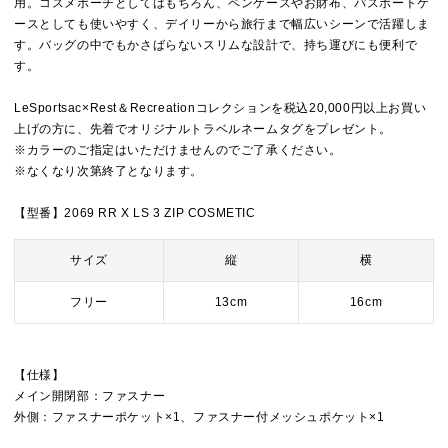
用。コスメポーチとしてはもちろん、ペンケースやお財布、パスポートケ
ースとしても使いやすく、デイリーから旅行まで幅広いシーンで活躍しま
す。バッグの中でもかさばらないスリムな設計で、持ち運びにも便利で
す。
LeSportsac×Rest＆Recreationコレクションを税込20,000円以上お買い
上げの方に、先着でオリジナルトラベルネームタグをプレゼント。
※カラーのご指定はいただけませんのでご了承ください。
※なくなり次第終了となります。
【型番】2069 RR X LS 3 ZIP COSMETIC
サイズ
縦
横
フリー
13cm
16cm
【仕様】
メイン開閉部：ファスナー
外側：ファスナーポケット×1、ファスナー付メッシュポケット×1