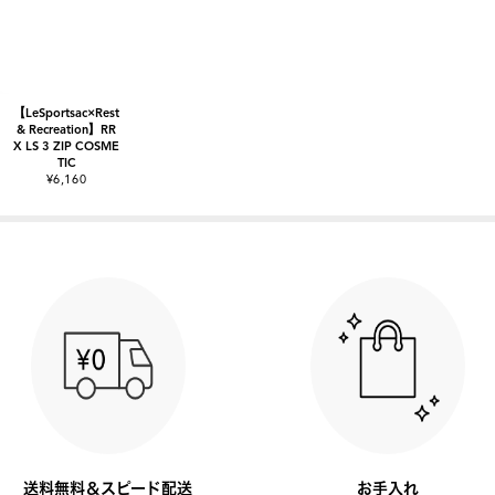
【LeSportsac×Rest
& Recreation】RR
X LS 3 ZIP COSME
TIC
¥6,160
送料無料＆スピード配送
お手入れ