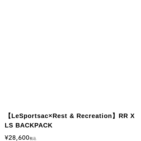
【LeSportsac×Rest & Recreation】RR X
LS BACKPACK
28,600
税込