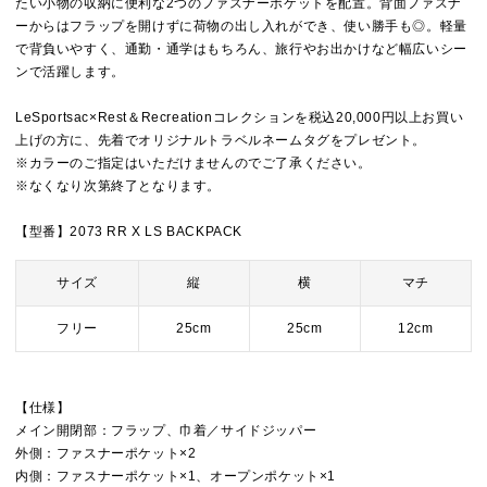
たい小物の収納に便利な2つのファスナーポケットを配置。背面ファスナ
ーからはフラップを開けずに荷物の出し入れができ、使い勝手も◎。軽量
で背負いやすく、通勤・通学はもちろん、旅行やお出かけなど幅広いシー
ンで活躍します。
LeSportsac×Rest＆Recreationコレクションを税込20,000円以上お買い
上げの方に、先着でオリジナルトラベルネームタグをプレゼント。
※カラーのご指定はいただけませんのでご了承ください。
※なくなり次第終了となります。
【型番】2073 RR X LS BACKPACK
サイズ
縦
横
マチ
フリー
25cm
25cm
12cm
【仕様】
メイン開閉部：フラップ、巾着／サイドジッパー
外側：ファスナーポケット×2
内側：ファスナーポケット×1、オープンポケット×1