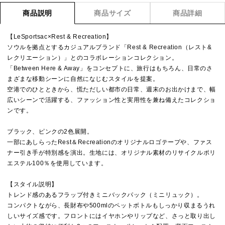
商品説明
商品サイズ
商品詳細
【LeSportsac×Rest & Recreation】
ソウルを拠点とするカジュアルブランド「Rest & Recreation（レスト&
レクリエーション）」とのコラボレーションコレクション。
「Between Here & Away」をコンセプトに、旅行はもちろん、日常のさ
まざまな移動シーンに自然になじむスタイルを提案。
空港でのひとときから、慌ただしい都市の日常、週末のお出かけまで、幅
広いシーンで活躍する、ファッション性と実用性を兼ね備えたコレクショ
ンです。
ブラック、ピンクの2色展開。
一部にあしらったRest＆Recreationのオリジナルロゴテープや、ファス
ナー引き手が特別感を演出。生地には、オリジナル素材のリサイクルポリ
エステル100％を使用しています。
【スタイル説明】
トレンド感のあるフラップ付きミニバックパック（ミニリュック）。
コンパクトながら、長財布や500mlのペットボトルもしっかり収まるうれ
しいサイズ感です。フロントにはイヤホンやリップなど、さっと取り出し