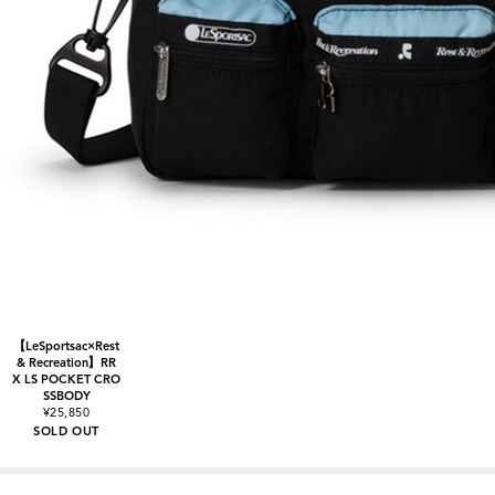
【LeSportsac×Rest
& Recreation】RR
X LS POCKET CRO
SSBODY
¥25,850
SOLD OUT