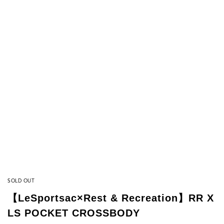
SOLD OUT
【LeSportsac×Rest & Recreation】RR X
LS POCKET CROSSBODY