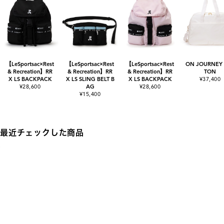
【LeSportsac×Rest
【LeSportsac×Rest
【LeSportsac×Rest
ON JOURNEY
& Recreation】RR
& Recreation】RR
& Recreation】RR
TON
X LS BACKPACK
X LS SLING BELT B
X LS BACKPACK
¥37,400
¥28,600
AG
¥28,600
¥15,400
最近チェックした商品