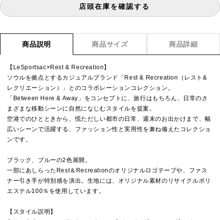
店頭在庫を確認する
商品説明
商品サイズ
商品詳細
【LeSportsac×Rest & Recreation】
ソウルを拠点とするカジュアルブランド「Rest & Recreation（レスト&
レクリエーション）」とのコラボレーションコレクション。
「Between Here & Away」をコンセプトに、旅行はもちろん、日常のさ
まざまな移動シーンに自然になじむスタイルを提案。
空港でのひとときから、慌ただしい都市の日常、週末のお出かけまで、幅
広いシーンで活躍する、ファッション性と実用性を兼ね備えたコレクショ
ンです。
ブラック、ブルーの2色展開。
一部にあしらったRest＆Recreationのオリジナルロゴテープや、ファス
ナー引き手が特別感を演出。生地には、オリジナル素材のリサイクルポリ
エステル100％を使用しています。
【スタイル説明】