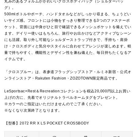
丸みのあるフォルムがかわいいクロスボディバッグ（ショルダーバッ
グ）。
500mlボトルやポーチ、ハンドタオルなどがしっかり収まる、ちょうどい
いサイズ感。フロントには小物をすっきり整理できる3つのファスナーポ
ケット、背面には中身がひと目で確認できるメッシュポケットを備えてい
ます。デイリー使いはもちろん、旅行やお出かけなどアクティブなシーン
にも活躍。取り外し可能なショルダーストラップ付きで、手持ち・肩掛
け・クロスボディと気分やスタイルに合わせてアレンジが楽しめます。軽
量で持ちやすく、機能性とデザイン性を兼ね備えた、毎日持ちたくなるア
イテムです。
「クロスブルー」は、表参道フラッグシップストア・ルミネ新宿・公式オ
ンラインストア・Rakuten Fashion・ZOZOTOWN限定商品です。
LeSportsac×Rest＆Recreationコレクションを税込20,000円以上お買い
上げの方に、先着でオリジナルトラベルネームタグをプレゼント。
※カラーのご指定はいただけませんのでご了承ください。
※なくなり次第終了となります。
【型番】2072 RR X LS POCKET CROSSBODY