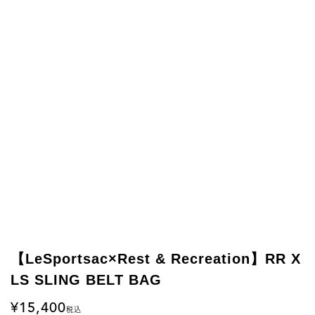
【LeSportsac×Rest & Recreation】RR X
LS SLING BELT BAG
15,400
税込