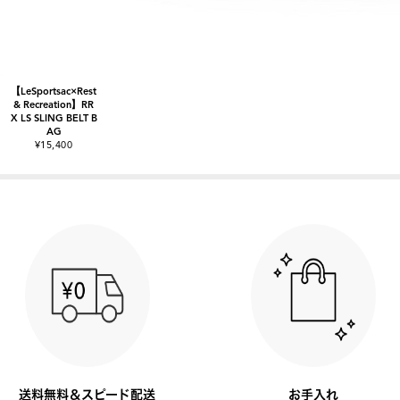
【LeSportsac×Rest
& Recreation】RR
X LS SLING BELT B
AG
¥15,400
送料無料＆スピード配送
お手入れ