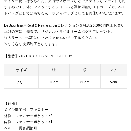
デイリー使いはもちろん、旅行やスポーツなどアクティブなシーンにもお
すすめです。体にフィットするフォルムと調節可能なストラップで、ベル
トバッグとしてはもちろん、ボディバッグとしてもお使いいただけます。
LeSportsac×Rest＆Recreationコレクションを税込20,000円以上お買い
上げの方に、先着でオリジナルトラベルネームタグをプレゼント。
※カラーのご指定はいただけませんのでご了承ください。
※なくなり次第終了となります。
【型番】2071 RR X LS SLING BELT BAG
サイズ
縦
横
マチ
フリー
16cm
26cm
5cm
【仕様】
メイン開閉部：ファスナー
外側：ファスナーポケット×3
内側：ファスナーポケット×1
ベルト：長さ調節可