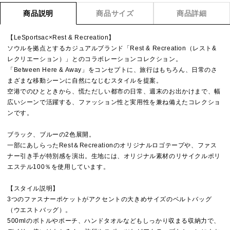
商品説明
商品サイズ
商品詳細
【LeSportsac×Rest & Recreation】
ソウルを拠点とするカジュアルブランド「Rest & Recreation（レスト&
レクリエーション）」とのコラボレーションコレクション。
「Between Here & Away」をコンセプトに、旅行はもちろん、日常のさ
まざまな移動シーンに自然になじむスタイルを提案。
空港でのひとときから、慌ただしい都市の日常、週末のお出かけまで、幅
広いシーンで活躍する、ファッション性と実用性を兼ね備えたコレクショ
ンです。
ブラック、ブルーの2色展開。
一部にあしらったRest＆Recreationのオリジナルロゴテープや、ファス
ナー引き手が特別感を演出。生地には、オリジナル素材のリサイクルポリ
エステル100％を使用しています。
【スタイル説明】
3つのファスナーポケットがアクセントの大きめサイズのベルトバッグ
（ウエストバッグ）。
500mlのボトルやポーチ、ハンドタオルなどもしっかり収まる収納力で、