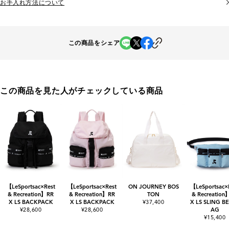
お手入れ方法について
この商品をシェア
この商品を見た人がチェックしている商品
【LeSportsac×Rest
【LeSportsac×Rest
ON JOURNEY BOS
【LeSportsac×
& Recreation】RR
& Recreation】RR
TON
& Recreation
X LS BACKPACK
X LS BACKPACK
¥37,400
X LS SLING BE
¥28,600
¥28,600
AG
¥15,400