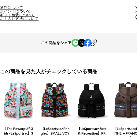
送料について
ポイントについて
ギフト包装について
お手入れ方法について
この商品をシェア
この商品を見た人がチェックしている商品
【The Powerpuff G
【LeSportsac×Prin
【LeSportsac×Rest
【LeSportsac
irls×LeSportsac】S
gles】SMALL VOY
& Recreation】RR
ITHE + FRANC