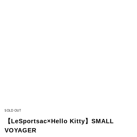
SOLD OUT
【LeSportsac×Hello Kitty】SMALL
VOYAGER