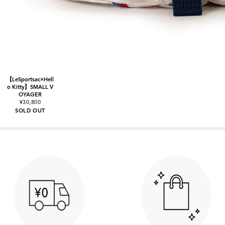
【LeSportsac×Hell
o Kitty】SMALL V
OYAGER
¥30,800
SOLD OUT