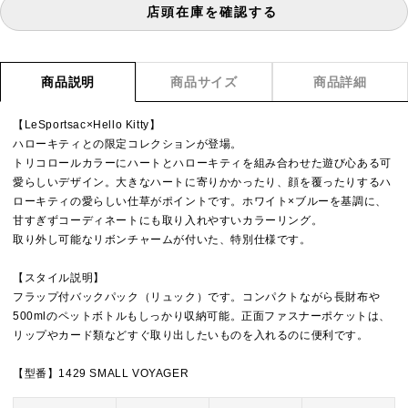
店頭在庫を確認する
商品説明
商品サイズ
商品詳細
【LeSportsac×Hello Kitty】
ハローキティとの限定コレクションが登場。
トリコロールカラーにハートとハローキティを組み合わせた遊び心ある可
愛らしいデザイン。大きなハートに寄りかかったり、顔を覆ったりするハ
ローキティの愛らしい仕草がポイントです。ホワイト×ブルーを基調に、
甘すぎずコーディネートにも取り入れやすいカラーリング。
取り外し可能なリボンチャームが付いた、特別仕様です。
【スタイル説明】
フラップ付バックパック（リュック）です。コンパクトながら長財布や
500mlのペットボトルもしっかり収納可能。正面ファスナーポケットは、
リップやカード類などすぐ取り出したいものを入れるのに便利です。
【型番】1429 SMALL VOYAGER