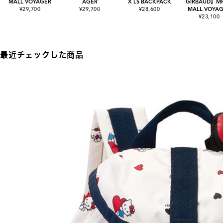
MALL VOYAGER
AGER
X LS BACKPACK
GIRBAUD】MF
¥29,700
¥29,700
¥28,600
MALL VOYA
¥23,100
最近チェックした商品