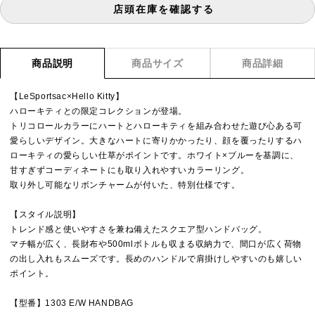
店頭在庫を確認する
商品説明
商品サイズ
商品詳細
【LeSportsac×Hello Kitty】
ハローキティとの限定コレクションが登場。
トリコロールカラーにハートとハローキティを組み合わせた遊び心ある可
愛らしいデザイン。大きなハートに寄りかかったり、顔を覆ったりするハ
ローキティの愛らしい仕草がポイントです。ホワイト×ブルーを基調に、
甘すぎずコーディネートにも取り入れやすいカラーリング。
取り外し可能なリボンチャームが付いた、特別仕様です。
【スタイル説明】
トレンド感と使いやすさを兼ね備えたスクエア型ハンドバッグ。
マチ幅が広く、長財布や500mlボトルも収まる収納力で、間口が広く荷物
の出し入れもスムーズです。長めのハンドルで肩掛けしやすいのも嬉しい
ポイント。
【型番】1303 E/W HANDBAG