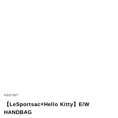
SOLD OUT
【LeSportsac×Hello Kitty】E/W
HANDBAG