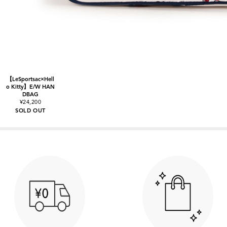
【LeSportsac×Hell
o Kitty】E/W HAN
DBAG
¥24,200
SOLD OUT