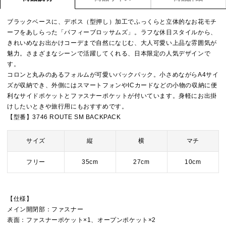
ブラックベースに、デボス（型押し）加工でふっくらと立体的なお花モチ
ーフをあしらった「パフィーブロッサムズ」。ラフな休日スタイルから、
きれいめなお出かけコーデまで自然になじむ、大人可愛い上品な雰囲気が
魅力。さまざまなシーンで活躍してくれる、日本限定の人気デザインで
す。
コロンと丸みのあるフォルムが可愛いバックパック。小さめながらA4サイ
ズが収納でき、外側にはスマートフォンやICカードなどの小物の収納に便
利なサイドポケットとファスナーポケットが付いています。身軽にお出掛
けしたいときや旅行用にもおすすめです。
【型番】3746 ROUTE SM BACKPACK
サイズ
縦
横
マチ
フリー
35cm
27cm
10cm
【仕様】
メイン開閉部：ファスナー
表面：ファスナーポケット×1、オープンポケット×2