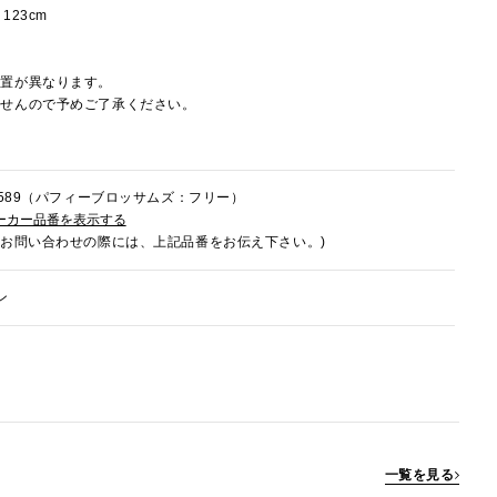
23cm
配置が異なります。
ませんので予めご了承ください。
7K589（パフィーブロッサムズ：フリー）
ーカー品番を表示する
でお問い合わせの際には、上記品番をお伝え下さい。)
ン
一覧を見る