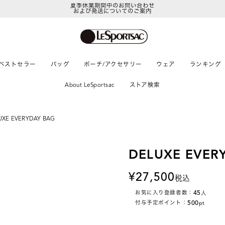
夏季休業期間中のお問い合わせ
および発送についてのご案内
ベストセラー
バッグ
ポーチ/アクセサリー
ウェア
ランキング
About LeSportsac
ストア検索
UXE EVERYDAY BAG
DELUXE EVER
27,500
税込
45
お気に入り登録者数：
人
500
付与予定ポイント：
pt