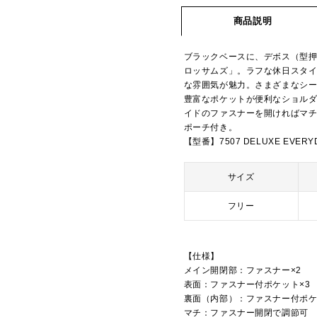
商品説明
ブラックベースに、デボス（型
ロッサムズ」。ラフな休日スタ
な雰囲気が魅力。さまざまなシ
豊富なポケットが便利なショルダ
イドのファスナーを開ければマ
ポーチ付き。
【型番】7507 DELUXE EVERY
サイズ
フリー
【仕様】
メイン開閉部：ファスナー×2
表面：ファスナー付ポケット×3
裏面（内部）：ファスナー付ポケッ
マチ：ファスナー開閉で調節可