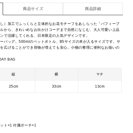
商品サイズ
商品詳細
押し）加工でふっくらと立体的なお花モチーフをあしらった「パフィーブ
イルから、きれいめなお出かけコーデまで自然になじむ、大人可愛い上品
ーンで活躍してくれる、日本限定の人気デザインです。
ーバッグ。500mlのペットボトル、B5サイズの本が入るサイズです。サ
チを広げることができ荷物が増えても安心。小物の整理に便利なお揃いの
DAY BAG
縦
横
マチ
25cm
33cm
13cm
ト×1 付属ポーチ×1