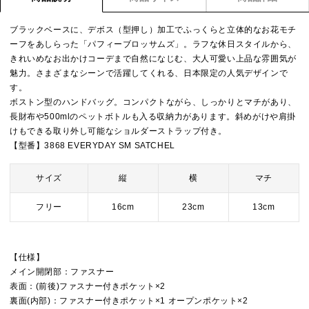
ブラックベースに、デボス（型押し）加工でふっくらと立体的なお花モチ
ーフをあしらった「パフィーブロッサムズ」。ラフな休日スタイルから、
きれいめなお出かけコーデまで自然になじむ、大人可愛い上品な雰囲気が
魅力。さまざまなシーンで活躍してくれる、日本限定の人気デザインで
す。
ボストン型のハンドバッグ。コンパクトながら、しっかりとマチがあり、
長財布や500mlのペットボトルも入る収納力があります。斜めがけや肩掛
けもできる取り外し可能なショルダーストラップ付き。
【型番】3868 EVERYDAY SM SATCHEL
サイズ
縦
横
マチ
フリー
16cm
23cm
13cm
【仕様】
メイン開閉部：ファスナー
表面：(前後)ファスナー付きポケット×2
裏面(内部)：ファスナー付きポケット×1 オープンポケット×2