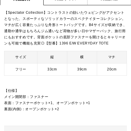
【Spectator Collection】コントラストの効いたウェビングがアクセント
となった、スポーティなソリッドカラーのスペクテイターコレクション。
マチが広く容量たっぷりな舟形トートバッグです。B4サイズが収納でき、
通勤や通学はもちろんジム通いなど荷物が多い日やマザーバック、旅行用
にもおすすめです。背面ポケットの底部ファスナーを開けるとキャリーオ
ンも可能で機能も充実◎【型番】1396 E/W EVERYDAY TOTE
サイズ
縦
横
マチ
フリー
33cm
39cm
20cm
【仕様】
メイン開閉部：ファスナー
表面：ファスナーポケット×1、オープンポケット×1
裏面(内側)：オープンポケット×2