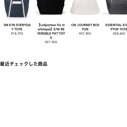
SM E/W EVERYDA
【LeSportsac for m
ON JOURNEY BOS
ESSENTIAL E/
Y TOTE
artinique】E/W RE
TON
PTOP TOT
¥18,700
VERSIBLE PKT TOT
¥37,400
¥28,600
E
¥27,500
最近チェックした商品