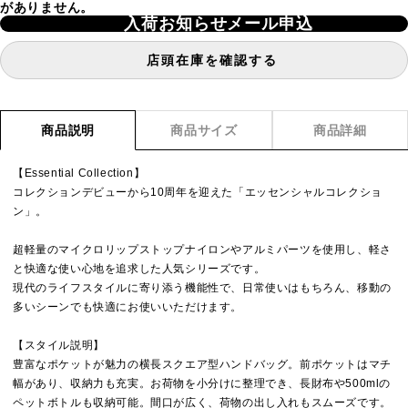
がありません。
入荷お知らせメール申込
店頭在庫を確認する
商品説明
商品サイズ
商品詳細
【Essential Collection】
コレクションデビューから10周年を迎えた「エッセンシャルコレクショ
ン」。
超軽量のマイクロリップストップナイロンやアルミパーツを使用し、軽さ
と快適な使い心地を追求した人気シリーズです。
現代のライフスタイルに寄り添う機能性で、日常使いはもちろん、移動の
多いシーンでも快適にお使いいただけます。
【スタイル説明】
豊富なポケットが魅力の横長スクエア型ハンドバッグ。前ポケットはマチ
幅があり、収納力も充実。お荷物を小分けに整理でき、長財布や500mlの
ペットボトルも収納可能。間口が広く、荷物の出し入れもスムーズです。