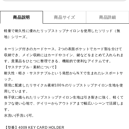
商品説明
商品サイズ
商品詳細
軽量で耐久性に優れたリップストップナイロンを使用したソリッド（無
地）シリーズ。
キーリング付きのカードケース。2つの表面ポケットでカード類を分けて
収納でき、メイン収納にはカードやコイン、鍵などをまとめて入れられま
す。貴重品をひとつに整理できる、機能的で便利なアイテムです。
【サステナブル・素材について】
耐久性・軽さ・サステナブルという発想からN.Y.で生まれたレスポートサ
ック。
環境に配慮したリサイクル素材100％のリップストップナイロン生地を使
用しています。
格子状に織られたリップストップナイロン生地は引き裂きに強く、軽くて
タフな使い心地で、デイリーからアウトドアまで幅広いシーンで活躍しま
す。
水洗い(手洗い)可。
【型番】4009 KEY CARD HOLDER