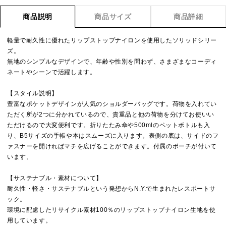
商品説明
商品サイズ
商品詳細
軽量で耐久性に優れたリップストップナイロンを使用したソリッドシリー
ズ。
無地のシンプルなデザインで、年齢や性別を問わず、さまざまなコーディ
ネートやシーンで活躍します。
【スタイル説明】
豊富なポケットデザインが人気のショルダーバッグです。荷物を入れてい
ただく所が2つに分かれているので、貴重品と他の荷物を分けてお使いい
ただけるので大変便利です。折りたたみ傘や500mlのペットボトルも入
り、B5サイズの手帳や本はスムーズに入ります。表側の底は、サイドのフ
ァスナーを開ければマチを広げることができます。付属のポーチが付いて
います。
【サステナブル・素材について】
耐久性・軽さ・サステナブルという発想からN.Y.で生まれたレスポートサ
ック。
環境に配慮したリサイクル素材100％のリップストップナイロン生地を使
用しています。