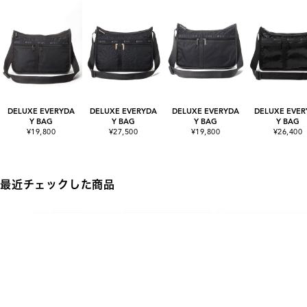
DELUXE EVERYDA
DELUXE EVERYDA
DELUXE EVERYDA
DELUXE EVER
Y BAG
Y BAG
Y BAG
Y BAG
¥19,800
¥27,500
¥19,800
¥26,400
最近チェックした商品