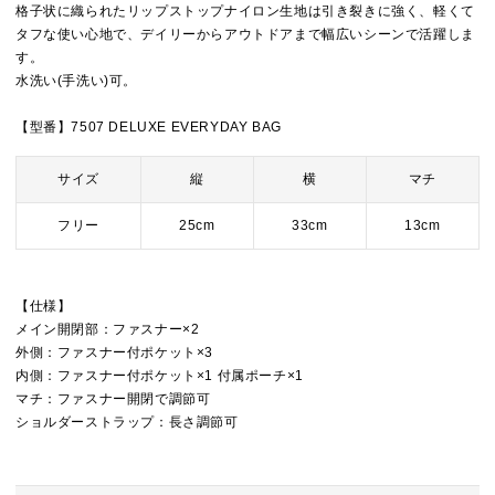
格子状に織られたリップストップナイロン生地は引き裂きに強く、軽くて
タフな使い心地で、デイリーからアウトドアまで幅広いシーンで活躍しま
す。
水洗い(手洗い)可。
【型番】7507 DELUXE EVERYDAY BAG
サイズ
縦
横
マチ
フリー
25cm
33cm
13cm
【仕様】
メイン開閉部：ファスナー×2
外側：ファスナー付ポケット×3
内側：ファスナー付ポケット×1 付属ポーチ×1
マチ：ファスナー開閉で調節可
ショルダーストラップ：長さ調節可