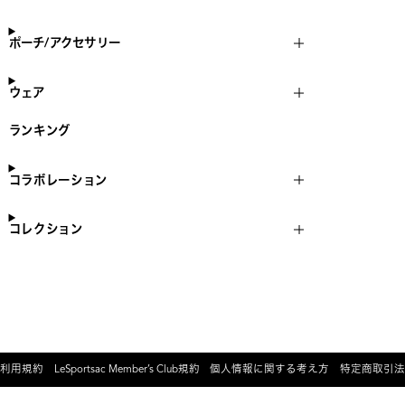
ポーチ/アクセサリー
ウェア
ランキング
コラボレーション
コレクション
利用規約
LeSportsac Member’s Club規約
個人情報に関する考え方
特定商取引法