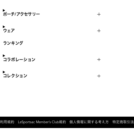
ポーチ/アクセサリー
ウェア
ランキング
コラボレーション
コレクション
利用規約
LeSportsac Member’s Club規約
個人情報に関する考え方
特定商取引法