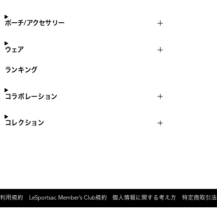
ポーチ/アクセサリー
ウェア
ランキング
コラボレーション
コレクション
利用規約
LeSportsac Member’s Club規約
個人情報に関する考え方
特定商取引法