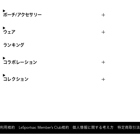
ポーチ/アクセサリー
ウェア
ランキング
コラボレーション
コレクション
利用規約
LeSportsac Member’s Club規約
個人情報に関する考え方
特定商取引法