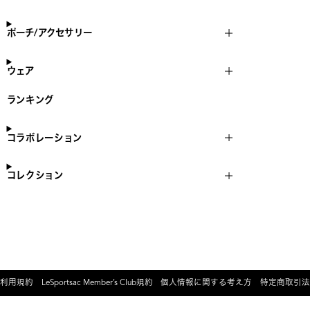
ポーチ/アクセサリー
ウェア
ランキング
コラボレーション
コレクション
利用規約
LeSportsac Member’s Club規約
個人情報に関する考え方
特定商取引法