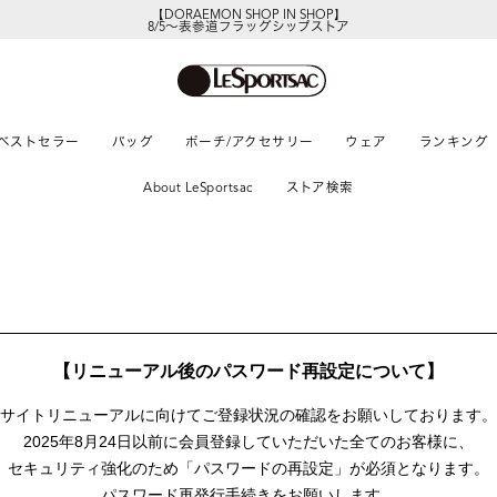
【DORAEMON SHOP IN SHOP】
8/5～表参道フラッグシップストア
ベストセラー
バッグ
ポーチ/アクセサリー
ウェア
ランキング
About LeSportsac
ストア検索
【リニューアル後のパスワード再設定について】
サイトリニューアルに向けて
ご登録状況の確認をお願いしております。
2025年8月24日以前に
会員登録していただいた全てのお客様に、
セキュリティ強化のため「パスワードの再設定」が
必須となります。
パスワード再発行手続きをお願いします。