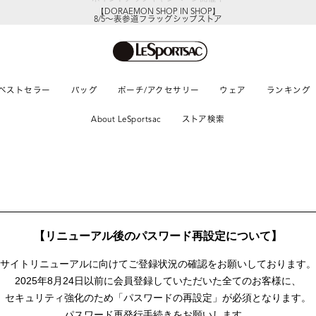
【DORAEMON SHOP IN SHOP】
8/5～表参道フラッグシップストア
ベストセラー
バッグ
ポーチ/アクセサリー
ウェア
ランキング
About LeSportsac
ストア検索
【リニューアル後のパスワード再設定について】
サイトリニューアルに向けて
ご登録状況の確認をお願いしております。
2025年8月24日以前に
会員登録していただいた全てのお客様に、
セキュリティ強化のため「パスワードの再設定」が
必須となります。
パスワード再発行手続きをお願いします。