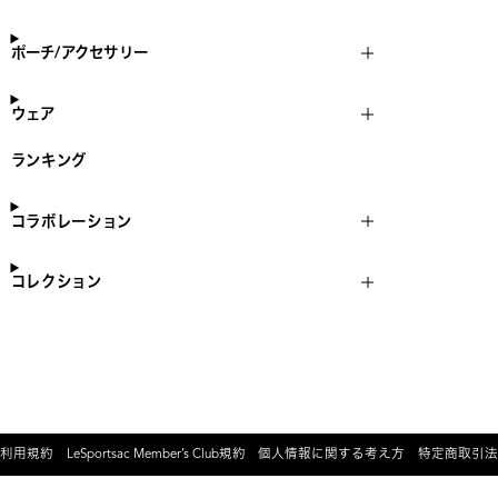
ポーチ/アクセサリー
ウェア
ランキング
コラボレーション
コレクション
利用規約
LeSportsac Member’s Club規約
個人情報に関する考え方
特定商取引法