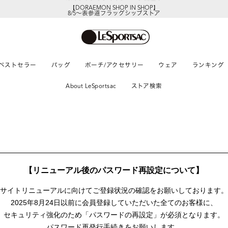
【DORAEMON SHOP IN SHOP】
8/5～表参道フラッグシップストア
ベストセラー
バッグ
ポーチ/アクセサリー
ウェア
ランキング
About LeSportsac
ストア検索
【リニューアル後のパスワード再設定について】
サイトリニューアルに向けて
ご登録状況の確認をお願いしております。
2025年8月24日以前に
会員登録していただいた全てのお客様に、
セキュリティ強化のため「パスワードの再設定」が
必須となります。
パスワード再発行手続きをお願いします。