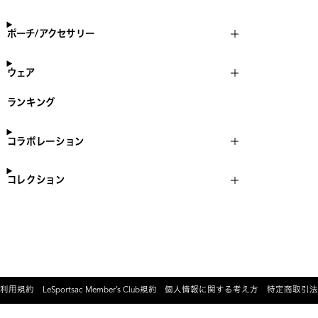
ポーチ/アクセサリー
ウェア
ランキング
コラボレーション
コレクション
利用規約
LeSportsac Member’s Club規約
個人情報に関する考え方
特定商取引法