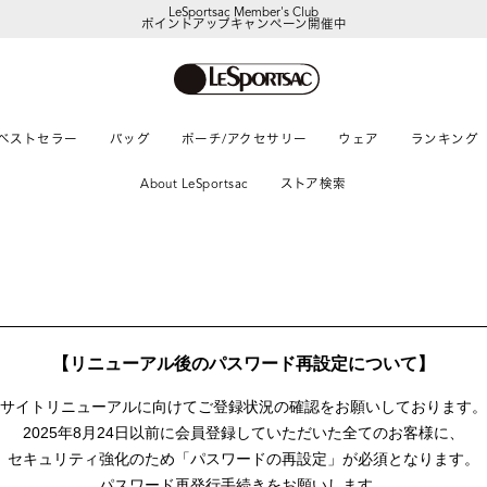
LeSportsac Member's Club
ポイントアップキャンペーン開催中
【DORAEMON SHOP IN SHOP】
8/5～表参道フラッグシップストア
ベストセラー
バッグ
ポーチ/アクセサリー
ウェア
ランキング
About LeSportsac
ストア検索
【リニューアル後のパスワード再設定について】
サイトリニューアルに向けて
ご登録状況の確認をお願いしております。
2025年8月24日以前に
会員登録していただいた全てのお客様に、
セキュリティ強化のため「パスワードの再設定」が
必須となります。
パスワード再発行手続きをお願いします。