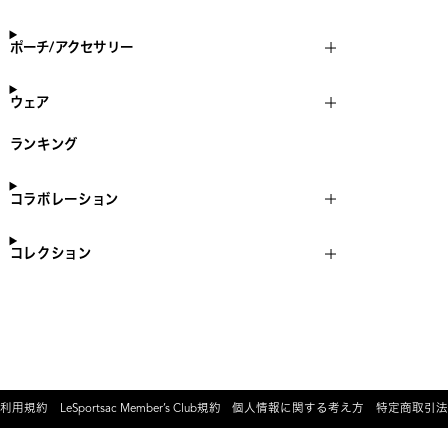
ポーチ/アクセサリー
ウェア
ランキング
コラボレーション
コレクション
利用規約
LeSportsac Member’s Club規約
個人情報に関する考え方
特定商取引法