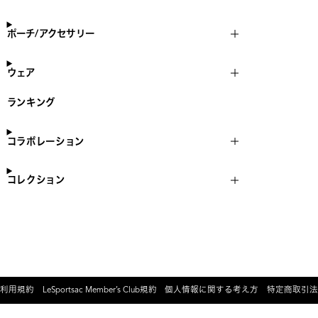
ポーチ/アクセサリー
ウェア
ランキング
コラボレーション
コレクション
利用規約
LeSportsac Member’s Club規約
個人情報に関する考え方
特定商取引法