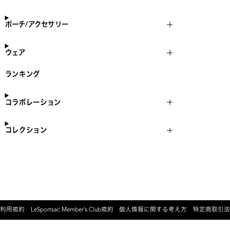
ポーチ/アクセサリー
ウェア
ランキング
コラボレーション
コレクション
利用規約
LeSportsac Member’s Club規約
個人情報に関する考え方
特定商取引法