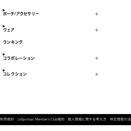
ポーチ/アクセサリー
ウェア
ランキング
コラボレーション
コレクション
利用規約
LeSportsac Member’s Club規約
個人情報に関する考え方
特定商取引法