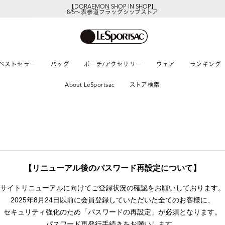
【DORAEMON SHOP IN SHOP】
8/5～表参道フラッグシップストア
ベストセラー
バッグ
ポーチ/アクセサリー
ウェア
ランキング
About LeSportsac
ストア検索
【リニューアル後のパスワード再設定について】
サイトリニューアルに向けて
ご登録状況の確認をお願いしております。
2025年8月24日以前に
会員登録していただいた全てのお客様に、
セキュリティ強化のため「パスワードの再設定」が
必須となります。
パスワード再発行手続きをお願いします。