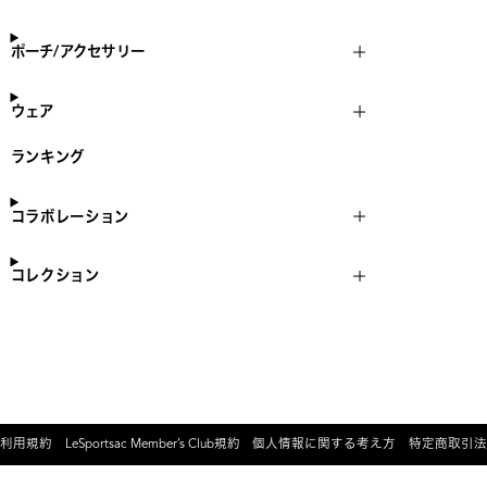
ポーチ/アクセサリー
ウェア
ランキング
コラボレーション
コレクション
利用規約
LeSportsac Member’s Club規約
個人情報に関する考え方
特定商取引法