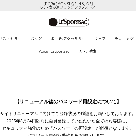
【DORAEMON SHOP IN SHOP】
8/5～表参道フラッグシップストア
ベストセラー
バッグ
ポーチ/アクセサリー
ウェア
ランキング
About LeSportsac
ストア検索
【リニューアル後のパスワード再設定について】
サイトリニューアルに向けて
ご登録状況の確認をお願いしております。
2025年8月24日以前に
会員登録していただいた全てのお客様に、
セキュリティ強化のため「パスワードの再設定」が
必須となります。
パスワード再発行手続きをお願いします。