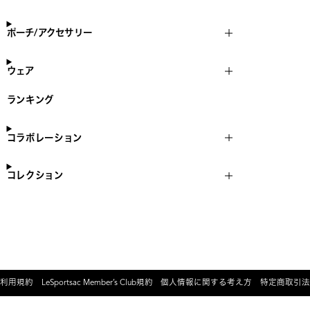
ポーチ/アクセサリー
ウェア
ランキング
コラボレーション
コレクション
利用規約
LeSportsac Member’s Club規約
個人情報に関する考え方
特定商取引法