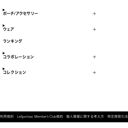
ポーチ/アクセサリー
ウェア
ランキング
コラボレーション
コレクション
利用規約
LeSportsac Member’s Club規約
個人情報に関する考え方
特定商取引法