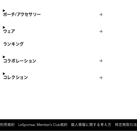
ポーチ/アクセサリー
ウェア
ランキング
コラボレーション
コレクション
利用規約
LeSportsac Member’s Club規約
個人情報に関する考え方
特定商取引法