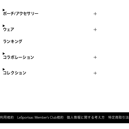
ポーチ/アクセサリー
ウェア
ランキング
コラボレーション
コレクション
利用規約
LeSportsac Member’s Club規約
個人情報に関する考え方
特定商取引法