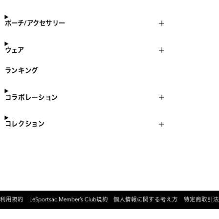
ポーチ/アクセサリー
ウェア
ランキング
コラボレーション
コレクション
利用規約
LeSportsac Member’s Club規約
個人情報に関する考え方
特定商取引法