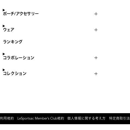
ポーチ/アクセサリー
ウェア
ランキング
コラボレーション
コレクション
利用規約
LeSportsac Member’s Club規約
個人情報に関する考え方
特定商取引法