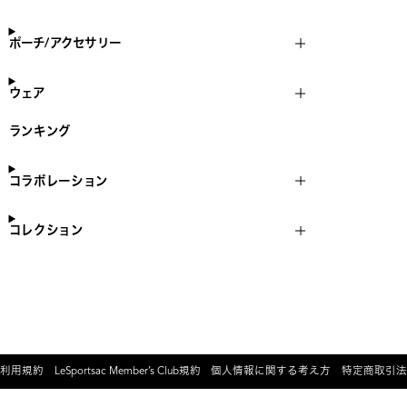
ポーチ/アクセサリー
ウェア
ランキング
コラボレーション
コレクション
利用規約
LeSportsac Member’s Club規約
個人情報に関する考え方
特定商取引法