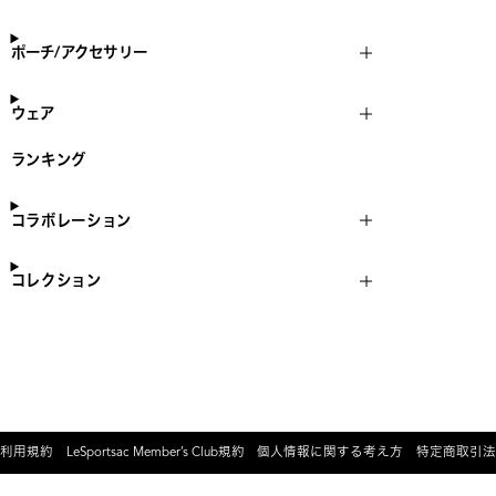
ポーチ/アクセサリー
ウェア
ランキング
コラボレーション
コレクション
利用規約
LeSportsac Member’s Club規約
個人情報に関する考え方
特定商取引法