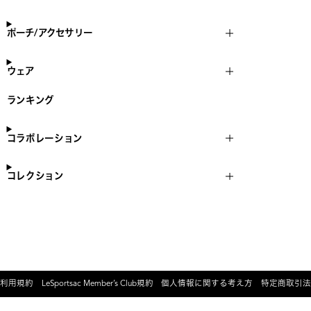
ポーチ/アクセサリー
ウェア
ランキング
コラボレーション
コレクション
利用規約
LeSportsac Member’s Club規約
個人情報に関する考え方
特定商取引法