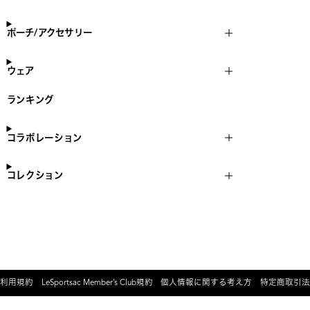
ポーチ/アクセサリー
ウェア
ランキング
コラボレーション
コレクション
利用規約
LeSportsac Member’s Club規約
個人情報に関する考え方
特定商取引法