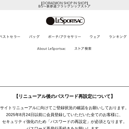
【DORAEMON SHOP IN SHOP】
8/5～表参道フラッグシップストア
ベストセラー
バッグ
ポーチ/アクセサリー
ウェア
ランキング
About LeSportsac
ストア検索
【リニューアル後のパスワード再設定について】
サイトリニューアルに向けて
ご登録状況の確認をお願いしております。
2025年8月24日以前に
会員登録していただいた全てのお客様に、
セキュリティ強化のため「パスワードの再設定」が
必須となります。
パスワード再発行手続きをお願いします。