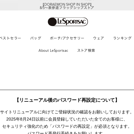
【DORAEMON SHOP IN SHOP】
8/5～表参道フラッグシップストア
ベストセラー
バッグ
ポーチ/アクセサリー
ウェア
ランキング
About LeSportsac
ストア検索
【リニューアル後のパスワード再設定について】
サイトリニューアルに向けて
ご登録状況の確認をお願いしております。
2025年8月24日以前に
会員登録していただいた全てのお客様に、
セキュリティ強化のため「パスワードの再設定」が
必須となります。
パスワード再発行手続きをお願いします。