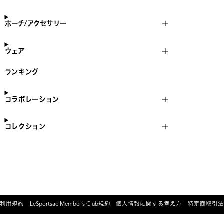
ポーチ/アクセサリー
ウェア
ランキング
コラボレーション
コレクション
利用規約
LeSportsac Member’s Club規約
個人情報に関する考え方
特定商取引法