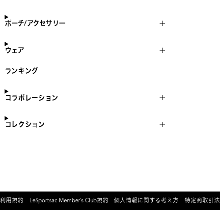
ポーチ/アクセサリー
ウェア
ランキング
コラボレーション
コレクション
利用規約
LeSportsac Member’s Club規約
個人情報に関する考え方
特定商取引法