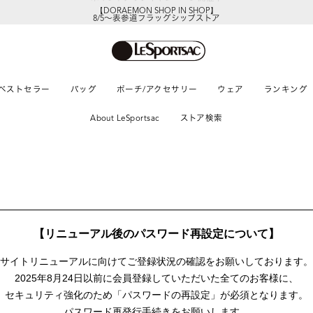
【DORAEMON SHOP IN SHOP】
8/5～表参道フラッグシップストア
ベストセラー
バッグ
ポーチ/アクセサリー
ウェア
ランキング
About LeSportsac
ストア検索
【リニューアル後のパスワード再設定について】
サイトリニューアルに向けて
ご登録状況の確認をお願いしております。
2025年8月24日以前に
会員登録していただいた全てのお客様に、
セキュリティ強化のため「パスワードの再設定」が
必須となります。
パスワード再発行手続きをお願いします。