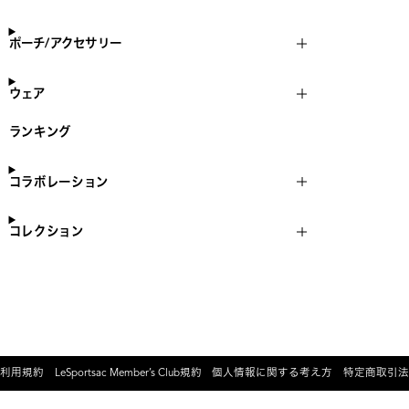
ポーチ/アクセサリー
ウェア
ランキング
コラボレーション
コレクション
利用規約
LeSportsac Member’s Club規約
個人情報に関する考え方
特定商取引法