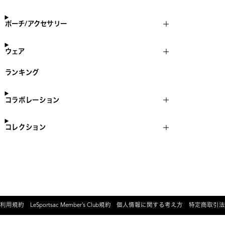
ポーチ/アクセサリー
ウェア
ランキング
コラボレーション
コレクション
利用規約
LeSportsac Member’s Club規約
個人情報に関する考え方
特定商取引法