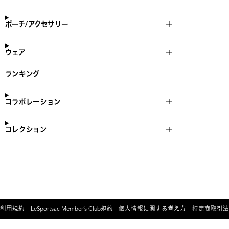
ポーチ/アクセサリー
ウェア
ランキング
コラボレーション
コレクション
利用規約
LeSportsac Member’s Club規約
個人情報に関する考え方
特定商取引法