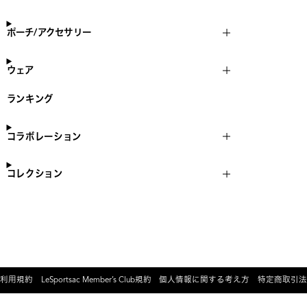
ポーチ/アクセサリー
ウェア
ランキング
コラボレーション
コレクション
利用規約
LeSportsac Member’s Club規約
個人情報に関する考え方
特定商取引法