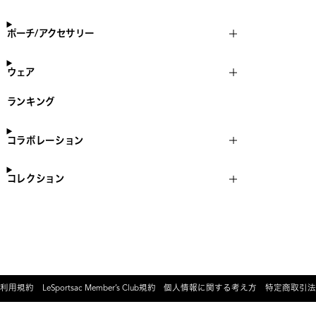
ポーチ/アクセサリー
ウェア
ランキング
コラボレーション
コレクション
利用規約
LeSportsac Member’s Club規約
個人情報に関する考え方
特定商取引法